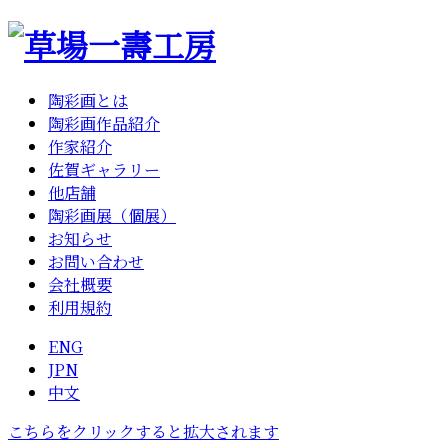
陶彩画とは
陶彩画作品紹介
作家紹介
佐賀ギャラリー
他店舗
陶彩画展（個展）
お知らせ
お問い合わせ
会社概要
利用規約
ENG
JPN
中文
こちらをクリックすると拡大されます