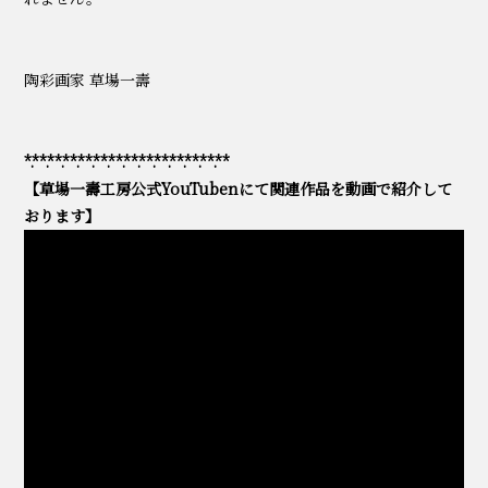
陶彩画家 草場一壽
*.**.**.**.**.**.**.**.**.**.**.**.**.**
【草場一壽工房公式YouTubenにて関連作品を動画で紹介して
おります】