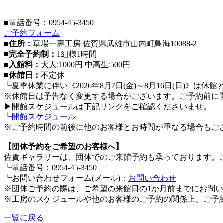
■電話番号：0954-45-3450
ご予約フォーム
■住所：
草場一壽工房 佐賀県武雄市山内町鳥海10088-2
■完全予約制：
1組様1時間
■入館料：
大人:1000円 中高生:500円
■休館日：
不定休
┗夏季休業に伴い《2026年8月7日(金)～8月16日(日)》は休
※休館日は予告なく変更する場合がございます。ご予約前に
▶開館スケジュールは下記リンクをご確認くださいませ。
┗
開館スケジュール
※ご予約時間の前後に他のお客様とお時間が重なる場合もご
【団体予約をご希望のお客様へ】
佐賀ギャラリーは、団体でのご来館予約も承っております。
┗電話番号：0954-45-3450
┗お問い合わせフォーム(メール)：
お問い合わせ
※団体ご予約の際は、ご希望の来館日の1か月前までにお問
※工房のスケジュールや他のお客様のご予約の関係上、ご予
一覧に戻る