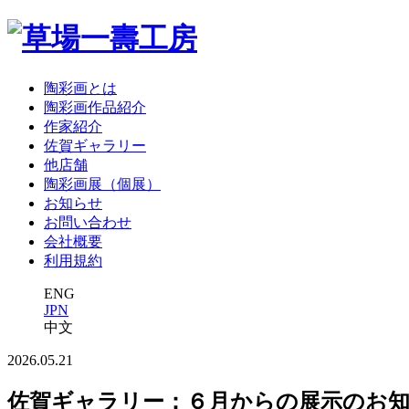
陶彩画とは
陶彩画作品紹介
作家紹介
佐賀ギャラリー
他店舗
陶彩画展（個展）
お知らせ
お問い合わせ
会社概要
利用規約
ENG
JPN
中文
2026.05.21
佐賀ギャラリー：６月からの展示のお