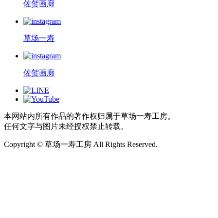
佐贺画廊
草场一寿
佐贺画廊
本网站内所有作品的著作权归属于草场一寿工房。
任何文字与图片未经授权禁止转载。
Copyright © 草场一寿工房 All Rights Reserved.