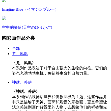
Imagine Blue（イマジンブルー）
空中的摇篮(天空のゆりかご)
陶彩画作品分类
全部
龙、凤凰
〈龙、凤凰〉
本系列作品表达了对于自由强大的生物的向往。它们的
姿态充满勃勃生机，象征着生命和自然力量。
神话、菩萨
〈神话、菩萨〉
本系列作品以神话世界和佛教世界为主题。这些作品并
非只是描绘了天神、菩萨和观音的宗教画，更是希望让
观众关注到画作背景里的人物，去想象他们的祈祷和先