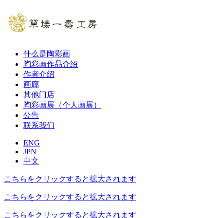
什么是陶彩画
陶彩画作品介绍
作者介绍
画廊
其他门店
陶彩画展（个人画展）
公告
联系我们
ENG
JPN
中文
こちらをクリックすると拡大されます
こちらをクリックすると拡大されます
こちらをクリックすると拡大されます