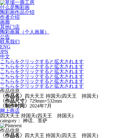
什么是陶彩画
陶彩画作品介绍
作者介绍
画廊
其他门店
陶彩画展（个人画展）
公告
联系我们
ENG
JPN
中文
こちらをクリックすると拡大されます
こちらをクリックすると拡大されます
こちらをクリックすると拡大されます
こちらをクリックすると拡大されます
こちらをクリックすると拡大されます
こちらをクリックすると拡大されます
作品信息
〈作品名〉
四大天王 持国天(四天王 持国天)
〈作品尺寸〉
729mm×532mm
〈制作时间〉
2024年7月
网上商店
四大天王 持国天(四天王 持国天)
category： 神话、菩萨
作品信息
〈作品名〉
四大天王 持国天(四天王 持国天)