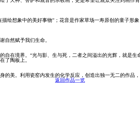
绘了天神、菩萨和观音的宗教画，更是希望让观众关注到画作背
在描绘想象中的美好事物”；花音是作家草场一寿原创的童子形
谢自然赋予我们生命。
的自在境界。“光与影、生与死，二者之间溢出的光辉，就是生
在了陶板上。
身的美。利用瓷窑内发生的化学反应，创造出独一无二的作品，
返回作品一览