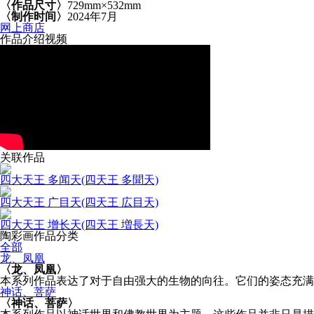
〈作品尺寸〉
729mm×532mm
〈制作时间〉
2024年7月
网上商店
作品介绍视频
关联作品
四大天王 多闻天(四天王 多聞天)
四大天王 广目天(四天王 広目天)
四大天王 增长天(四天王 増長天)
陶彩画作品分类
全部
龙、凤凰
〈龙、凤凰〉
本系列作品表达了对于自由强大的生物的向往。它们的姿态充满
神话、菩萨
〈神话、菩萨〉