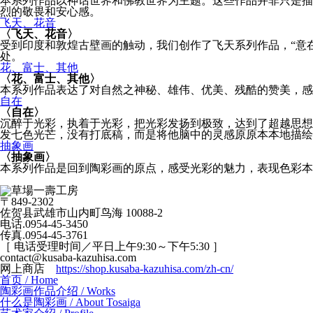
本系列作品以神话世界和佛教世界为主题。这些作品并非只是描
烈的敬畏和安心感。
飞天、花音
〈飞天、花音〉
受到印度和敦煌古壁画的触动，我们创作了飞天系列作品，“意
处。
花、富士、其他
〈花、富士、其他〉
本系列作品表达了对自然之神秘、雄伟、优美、残酷的赞美，感
自在
〈自在〉
沉醉于光彩，执着于光彩，把光彩发扬到极致，达到了超越思想
发七色光芒，没有打底稿，而是将他脑中的灵感原原本本地描绘
抽象画
〈抽象画〉
本系列作品是回到陶彩画的原点，感受光彩的魅力，表现色彩本
〒849-2302
佐贺县武雄市山内町鸟海 10088-2
电话.0954-45-3450
传真.0954-45-3761
［ 电话受理时间／平日上午9:30～下午5:30 ］
contact@kusaba-kazuhisa.com
网上商店
https://shop.kusaba-kazuhisa.com/zh-cn/
首页
/ Home
陶彩画作品介绍
/ Works
什么是陶彩画
/ About Tosaiga