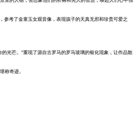
景里的人物，去想象他们的祈祷和先人的智慧，唤起人们心中强
象，参考了金童玉女观音像，表现孩子的天真无邪和珍贵可爱之
命的光芒。”重现了源自古罗马的罗马玻璃的银化现象，让作品散
堪称奇迹。