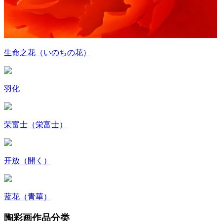
生命之花（いのちの花）
羽化
荣富士（栄富士）
开放（開く）
蓝花（青華）
陶彩画作品分类