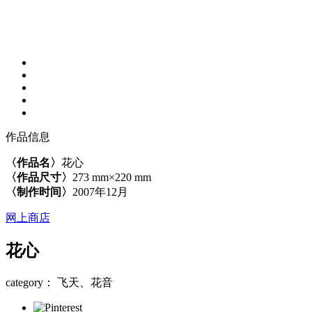
作品信息
〈作品名〉
花心
〈作品尺寸〉
273 mm×220 mm
〈制作时间〉
2007年12月
网上商店
花心
category： 飞天、花音