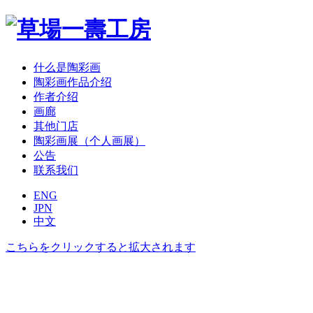
什么是陶彩画
陶彩画作品介绍
作者介绍
画廊
其他门店
陶彩画展（个人画展）
公告
联系我们
ENG
JPN
中文
こちらをクリックすると拡大されます